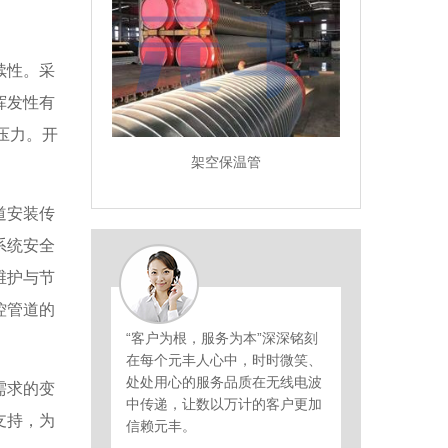
续性。采
挥发性有
压力。开
架空保温管
绕保温管
喷涂缠
道安装传
系统安全
维护与节
控管道的
“客户为根，服务为本”深深铭刻
在每个元丰人心中，时时微笑、
处处用心的服务品质在无线电波
需求的变
中传递，让数以万计的客户更加
支持，为
信赖元丰。