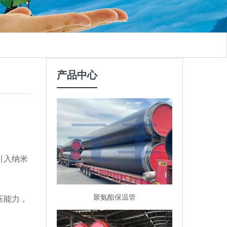
产品中心
引入纳米
聚氨酯保温管
蒸汽管
直埋
压能力，